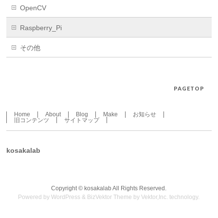
OpenCV
Raspberry_Pi
その他
PAGETOP
Home
About
Blog
Make
お知らせ
旧コンテンツ
サイトマップ
kosakalab
Copyright ©
kosakalab
All Rights Reserved.
Powered by
WordPress
&
BizVektor Theme
by
Vektor,Inc.
technology.