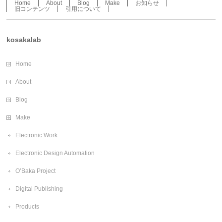
Home
About
Blog
Make
お知らせ
旧コンテンツ
引用について
kosakalab
Home
About
Blog
Make
Electronic Work
Electronic Design Automation
O’Baka Project
Digital Publishing
Products