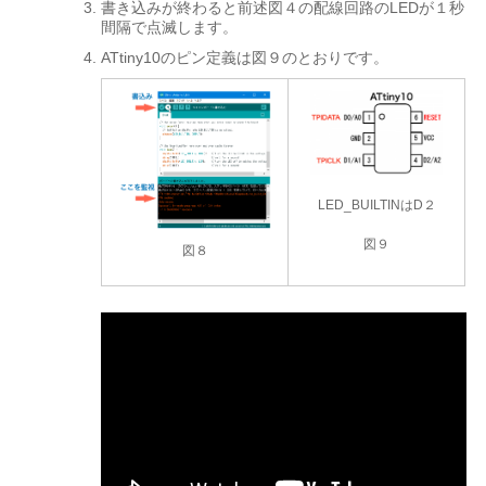
書き込みが終わると前述図４の配線回路のLEDが１秒
間隔で点滅します。
ATtiny10のピン定義は図９のとおりです。
LED_BUILTINはD２
図９
図８