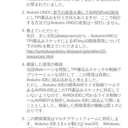
が望まれていました。
Arduini UNOに
若干の改造を施してAVRISPmk2相当
にしTPI書込みを行う方法もありますが、ここで紹介
する方法ではArduino UNOの改造は一切行いません。
教えていただいた
先日，ダシダ氏(@akipropro)から，ArduinioUNOと
TPI書込みスケッチによるATtiny10開発環境について
下のURLを教えていただきました。
http://junkplusarduino.blogspot.jp/p/attiny10-
resources.html
構築した環境の構成
当該Webページを閲覧しTPI書込みスケッチや制御ア
プリケーションを試行して，この環境は容易に
Arduino IDEに組み込めると考えました。
ただし，Arduino IDEの標準AVRライタ制御ツールで
あるAVRDUDEはこのTPI書込みスケッチに対応して
いないようなので，AVRDUDEに代わるライタ制御ツ
ールAVRBOYを制作しArduino IDEに組込んで用いる
こととしました。構築した開発環境の概略は図１のと
おりです。
この開発環境はマルチプラットフォームに対応しま
す。Arduino IDE 1.8.x が動けば macOS, Windows,