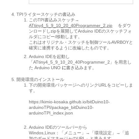
TPIライタースケッチの書込み
このTPI書込みスケッチ→
ATtiny4_5_9_10_20_40Programmer_2.zip
をダウ
ンロードしzipを展開してArduino IDEのスケッチフォ
ルダにコピー/移動します。
これはオリジナル・スケッチを制御ツールAVRBOYと
確実に連携するように改編したものです。
Arduino IDEを起動し
「ATtiny4_5_9_10_20_40Programmer_2」を用意し
た Arduino UNO
に
書き込みます。
開発環境のインストール
下の開発環境パッケージへのリンクURLをコピーしま
す。
.
https://kimio-kosaka.github.io/bitDuino10-
arduinoTPI/package_bitDuino10-
arduinoTPI_index.json
.
Arduino IDEのツールバーから
Windos,Linux：「メニュー」→「環境設定」→「追
加のボードマネージャのURL」と進みます。