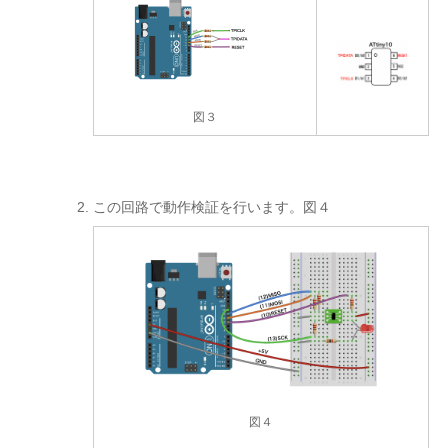
図３
この回路で動作検証を行います。図４
図４