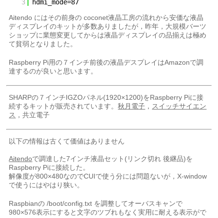
3
hdmi_mode=87
Aitendo にはその前身の coconet液晶工房の流れから安価な液晶
ディスプレイのキットが多数ありましたが，昨年，大規模バーツ
ショップに業態変更してからは液晶ディスプレイの品揃えは極め
て貧弱となりました。
Raspberry Pi用の７インチ前後の液晶デスプレイはAmazonで調
達するのが良いと思います。
SHARPの７インチIGZOパネル(1920×1200)をRaspberry Piに接
続するキットが販売されています。
秋月電子
，
スイッチサイエン
ス
，共立電子
以下の情報は古くて価値はありません
Aitendo
で調達した7インチ液晶セット(リンク切れ 後継品)を
Raspberry Piに接続した。
解像度が800×480なのでCUIで使う分には問題ないが，X-window
で使うにはやはり狭い。
Raspbianの /boot/config.txt を調整してオーバスキャンで
980×576表示にすると文字のツブれもなく実用に耐える表示がで