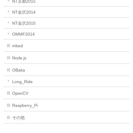
NT京都2015
NT金沢2014
NT金沢2015
OMMF2014
mbed
Node.js
OBaka
Long_Ride
OpenCV
Raspberry_Pi
その他