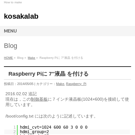
How to make
kosakalab
MENU
Blog
HOME
»
Blog »
Make
»
Raspberry Piに 7″液晶 を付ける
Raspberry Piに 7″液晶 を付ける
投稿日：2014/05/05 | カテゴリー：
Make
,
Raspberry_Pi
2016.02.02 追記
現在は，この
制御基板
に７インチ液晶板(1024×600)を接続して使
用しています。
/boot/config.txt には次のように記述しています。
1
hdmi_cvt=1024 600 60 3 0 0 0
2
hdmi_group=2