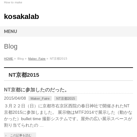
How to make
kosakalab
MENU
Blog
HOME
»
Blog »
Maker_Faire
»
NT京都2015
NT京都2015
NT京都に参加したのだった。
2015/04/08
Maker_Faire
NT京都2015
３月２２日（日）に京都市右京区西院の春日神社で開催されたNT
京都2015に参加しました。 展示物はMTF2014で展示した（動かな
かった）bullet time 撮影システムです。屋外の広い展示スペースが
割り当てられたの …
この記事を読む