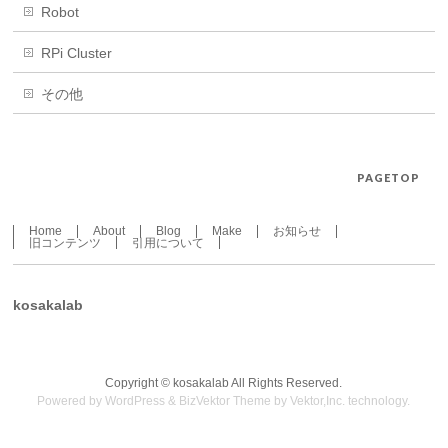
Robot
RPi Cluster
その他
PAGETOP
Home
About
Blog
Make
お知らせ
旧コンテンツ
引用について
kosakalab
Copyright ©
kosakalab
All Rights Reserved.
Powered by
WordPress
&
BizVektor Theme
by
Vektor,Inc.
technology.