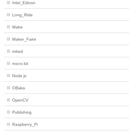
Intel_Ediosn
Long_Ride
Make
Maker_Faire
mbed
micro:bit
Node.js
OBaka
OpenCV
Publishing
Raspberry_Pi