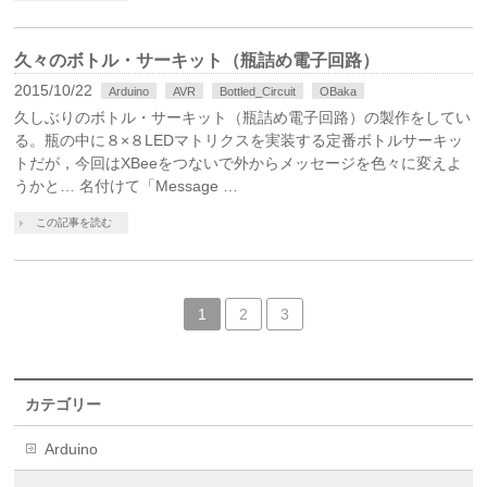
久々のボトル・サーキット（瓶詰め電子回路）
2015/10/22
Arduino
AVR
Bottled_Circuit
OBaka
久しぶりのボトル・サーキット（瓶詰め電子回路）の製作をしてい
る。瓶の中に８×８LEDマトリクスを実装する定番ボトルサーキッ
トだが，今回はXBeeをつないで外からメッセージを色々に変えよ
うかと… 名付けて「Message …
この記事を読む
1
2
3
カテゴリー
Arduino