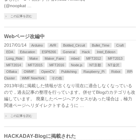
(@noopkat …
この記事を読む
Webページ改編中
2017/01/14
Arduino
AVR
Bottled_Circuit
Bullet_Time
Craft
EDA
Education
ESP8266
General
Hack
Intel_Ediosn
Long_Ride
Make
Maker_Faire
mbed
MFT2012
MFT2013
MFT2014
MFT2015
MFT2016
Node.js
NT京都
NT金沢
OBaka
OMMF
OpenCV
Publishing
Raspberry_Pi
Robot
RPi
Cluster
WMF NewYork
その他
2013年頃に掲載した情報が古くなり現在に適合しなくなっている
ので，過去記事の整理を行っています。併せてBlogのカテゴリも改
編しています。 廃棄したページへアクセスがあった場合は，極力
関連ページへリダイレクトするように …
この記事を読む
HACKADAY-Blogに掲載された