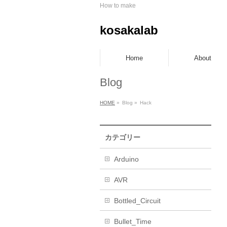
How to make
kosakalab
Home
About
Blog
HOME
»
Blog »
Hack
カテゴリー
Arduino
AVR
Bottled_Circuit
Bullet_Time