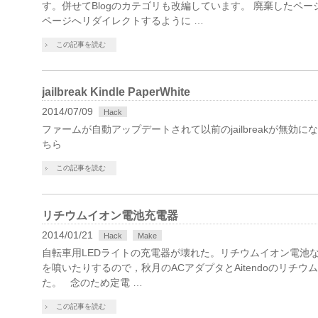
す。併せてBlogのカテゴリも改編しています。 廃棄したペ
ページへリダイレクトするように …
この記事を読む
jailbreak Kindle PaperWhite
2014/07/09
Hack
ファームが自動アップデートされて以前のjailbreakが無効になっ
ちら
この記事を読む
リチウムイオン電池充電器
2014/01/21
Hack
Make
自転車用LEDライトの充電器が壊れた。リチウムイオン電池
を噴いたりするので，秋月のACアダプタとAitendoのリチ
た。 念のため定電 …
この記事を読む