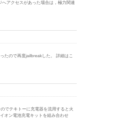
ージへアクセスがあった場合は，極力関連
たので再度jailbreakした。 詳細はこ
なのでテキトーに充電器を流用すると火
ウムイオン電池充電キットを組み合わせ