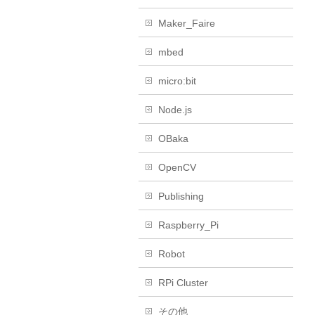
Maker_Faire
mbed
micro:bit
Node.js
OBaka
OpenCV
Publishing
Raspberry_Pi
Robot
RPi Cluster
その他