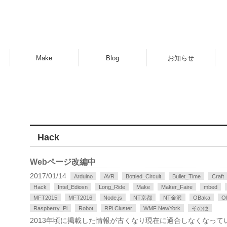
Make
Blog
お知らせ
Hack
Webページ改編中
2017/01/14
Arduino
AVR
Bottled_Circuit
Bullet_Time
Craft
Hack
Intel_Ediosn
Long_Ride
Make
Maker_Faire
mbed
MFT2015
MFT2016
Node.js
NT京都
NT金沢
OBaka
O
Raspberry_Pi
Robot
RPi Cluster
WMF NewYork
その他
2013年頃に掲載した情報が古くなり現在に適合しなくなっ