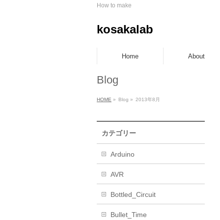
How to make
kosakalab
Home
About
Blog
HOME
»
Blog »
2013年8月
カテゴリー
Arduino
AVR
Bottled_Circuit
Bullet_Time