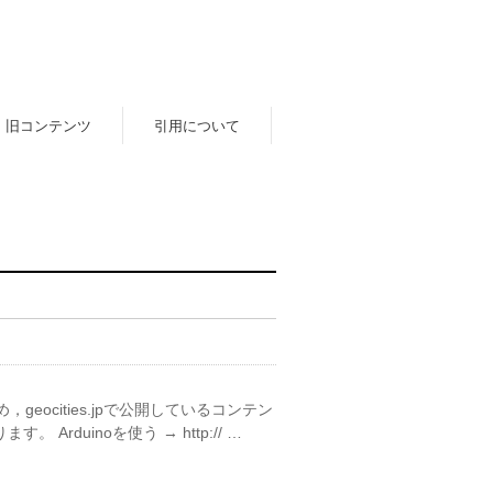
旧コンテンツ
引用について
eocities.jpで公開しているコンテン
duinoを使う → http:// …