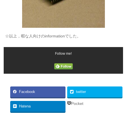
☆以上，暇な人向けのinformationでした。
Follow me!
Facebook
twitter
Pocket
Hatena