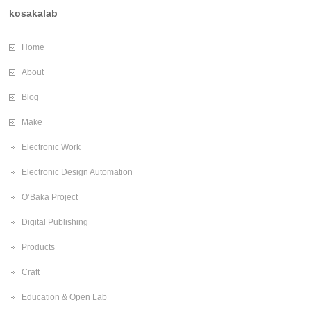
kosakalab
Home
About
Blog
Make
Electronic Work
Electronic Design Automation
O’Baka Project
Digital Publishing
Products
Craft
Education & Open Lab