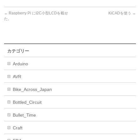
←
Raspberry Pi にI2C小型LCDを載せ
KiCADを使う
→
た。
カテゴリー
Arduino
AVR
Bike_Across_Japan
Bottled_Circuit
Bullet_Time
Craft