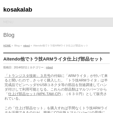
kosakalab
MENU
Blog
HOME
»
Blog »
mbed
»
Aitendo他でトラ技ARMライタ仕上げ部品セット
Aitendo他でトラ技ARMライタ仕上げ部品セット
投稿日 : 2014/02/11 | カテゴリー :
mbed
「トランジスタ技術」３月号
の付録に「ARMライタ」が付いて来
ると聞いたので，さっそく購入した。「トラ技ARMライタ」は半
完成品でピンヘッダやUSBコネクタ等の部品を別途調達してハン
ダ付けして利用可能となる。これらの部品類はマルツパーツから
「
仕上げ部品セット(MPK-TAW-CP)
」（６３０円）として販売さ
れている。
この「仕上げ部品セット」を購入すれば手間なくトラ技ARMライ
タを活用できるのだが，簡単にCQ出版とマルツパーツの思惑に