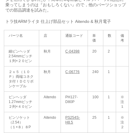
乗ってしまうのは『おもしろくない』ので，他のパーツショップ
での部品調達を試みた。
トラ技ARMライタ 仕上げ部品セット Aitendo & 秋月電子
パーツ名
店
通販コード
単
数
備
価
考
細ピンヘッダ
秋月
C-04398
20
2
2.54mmピッチ
１列×２０ピン
２ｘ５（１０
秋月
C-06776
240
1
Ｐ）両端コネク
タ付ＩＤＣリボ
ンケーブル
ピンヘッダ
Aitendo
PH127-
100
1
※
1.27mmピッチ
D80P
注
２列×４０ピン
１
ピンソケット
Aitendo
PS254S-
25
1
※
（2.54）
H8.5
注
（１×８）８P
２