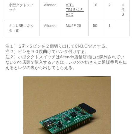
小型タクトスイ
Aitendo
ATD-
10
2
※
ッチ
TS4.5×4.5-
注
H5D
３
ミニUSBコネク
Aitendo
MU5F-20
50
1
タ（B)
注１）２列×５ピンを２個切り出してCN3,CN4とする。
注２）ピンを９０度曲げてハンダ付けする。
注２）小型タクトスイッチはAitendo店舗店頭には陳列されてい
ないので店頭で購入するときは，レジのお姉さんに通販番号を伝
えるとレジの裏から出してもらえる。