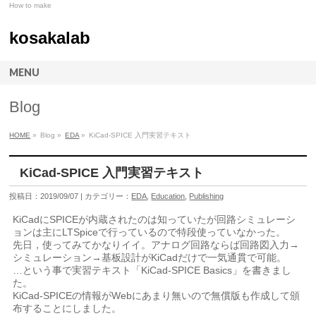
How to make
kosakalab
MENU
Blog
HOME
»
Blog »
EDA
»
KiCad-SPICE 入門実習テキスト
KiCad-SPICE 入門実習テキスト
投稿日：2019/09/07 | カテゴリー：
EDA
,
Education
,
Publishing
KiCadにSPICEが内蔵されたのは知っていたが回路シミュレーシ
ョンは主にLTSpiceで行っているので特段使っていなかった。
先日，使ってみてかなりイイ。アナログ回路ならば回路図入力→
シミュレーション→基板設計がKiCadだけで一気通貫で可能。
…という事で実習テキスト「KiCad-SPICE Basics」を書きまし
た。
KiCad-SPICEの情報がWebにあまり無いので無償版も作成して頒
布することにしました。