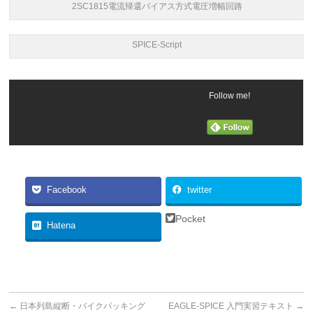
2SC1815電流帰還バイアス方式電圧増幅回路
SPICE-Script
Follow me!
Facebook
twitter
Pocket
Hatena
←
日本列島縦断・バイクパッキング
EAGLE-SPICE 入門実習テキスト
→