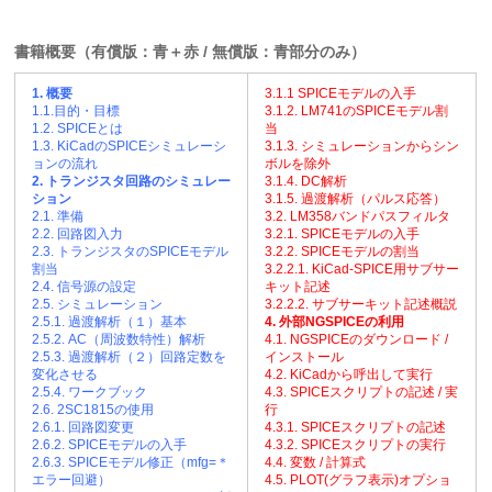
書籍概要（有償版：青＋赤 / 無償版：青部分のみ）
1. 概要
3.1.1 SPICEモデルの入手
1.1.目的・目標
3.1.2. LM741のSPICEモデル割
1.2. SPICEとは
当
1.3. KiCadのSPICEシミュレーシ
3.1.3. シミュレーションからシン
ョンの流れ
ボルを除外
2. トランジスタ回路のシミュレー
3.1.4. DC解析
ション
3.1.5. 過渡解析（パルス応答）
2.1. 準備
3.2. LM358バンドパスフィルタ
2.2. 回路図入力
3.2.1. SPICEモデルの入手
2.3. トランジスタのSPICEモデル
3.2.2. SPICEモデルの割当
割当
3.2.2.1. KiCad-SPICE用サブサー
2.4. 信号源の設定
キット記述
2.5. シミュレーション
3.2.2.2. サブサーキット記述概説
2.5.1. 過渡解析（１）基本
4. 外部NGSPICEの利用
2.5.2. AC（周波数特性）解析
4.1. NGSPICEのダウンロード /
2.5.3. 過渡解析（２）回路定数を
インストール
変化させる
4.2. KiCadから呼出して実行
2.5.4. ワークブック
4.3. SPICEスクリプトの記述 / 実
2.6. 2SC1815の使用
行
2.6.1. 回路図変更
4.3.1. SPICEスクリプトの記述
2.6.2. SPICEモデルの入手
4.3.2. SPICEスクリプトの実行
2.6.3. SPICEモデル修正（mfg=＊
4.4. 変数 / 計算式
エラー回避）
4.5. PLOT(グラフ表示)オプショ