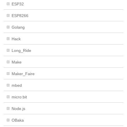
ESP32
ESP8266
Golang
Hack
Long_Ride
Make
Maker_Faire
mbed
micro:bit
Node.js
OBaka