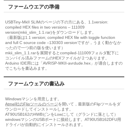
ファームウエアの準備
USBTiny-MkII SLIMのページの下の方にある、1.1version:
compiled HEX files in two versions – 111009
version(mkii_slim_1.1.rar)をダウンロードします。
（最新版は1.1 version; compiled HEX file with toggle function
and full C source code –130303 versionですが，うまく動かなか
ったので一つ前の版を使います）
mkii_slim_1.1.rarを展開するとcompiled-111009フォルダ配下に
コンパイル済みファームのHEXファイルが２つあります。
Arduino IDE用には「AVRISP-MKII-avrdude.hex」が適合しますの
でこちらを書込みます。
ファームウェアの書込み
Windowsマシンを用意します。
Atmel社のFlipツールのページ
を開いて，最新版のFlipツールをダ
ウンロードしてインストールします。
AT90USB162のHWBピンをLowにして（グランドに落として）
windowsマシンのUSBポートに接続します。AT90USB162DFU用
ドライバが自動的にインストールされます。