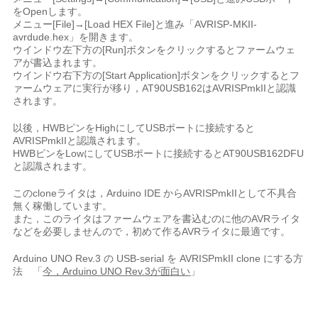
をOpenします。
メニュー[File]→[Load HEX File]と進み「AVRISP-MKII-
avrdude.hex」を開きます。
ウインドウ左下方の[Run]ボタンをクリックするとファームウェ
アが書込まれます。
ウインドウ右下方の[Start Application]ボタンをクリックするとフ
ァームウェアに実行が移り，AT90USB162はAVRISPmkIIと認識
されます。
以後，HWBピンをHighにしてUSBポートに接続すると
AVRISPmkIIと認識されます。
HWBピンをLowにしてUSBポートに接続するとAT90USB162DFU
と認識されます。
このcloneライタは，Arduino IDE からAVRISPmkIIとして不具合
無く稼働しています。
また，このライタはファームウェアを書込むのに他のAVRライタ
などを必要しませんので，初めて作るAVRライタに最適です。
Arduino UNO Rev.3 の USB-serial を AVRISPmkII clone にする方
法 「
今，Arduino UNO Rev.3が面白い
」