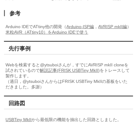
参考
Arduino IDEでATtiny他の開発（
Arduino-ISP編
，
AVRISP mkII編
）
米粒AVR（ATtiny10）をArduino IDEで使う
先行事例
Webを検索すると@ytsuboiさんが，すでにAVRISP mkII cloneを
試されているので
解説記事(FRISK USBTiny MkII)
をトレースして
製作します。
（過日，@ytsuboiさんからはFRISK USBTiny MkIIの基板をいた
だきました。多謝）
回路図
USBTiny MkII
から最低限の機能を抽出した回路としました。