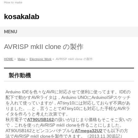
How to make
kosakalab
MENU
AVRISP mkII clone の製作
HOME
»
Make
»
Electronic Work
»
AVRISP mkII clone の製作
製作動機
Arduino IDEを色々なAVRに対応させて便利に使ってます。IDEの
配下で動かすAVRライタは，Arduino UNOにArduinoISPスケッチ
を入れて使っていますが，ATtiny10には対応しておらず不満があ
りました。…と，言うことでATtiny10にも対応した手軽なAVRラ
イタを作ろうと考えた次第です。
秋月電子で
AT90USB162
の扱いがはじまり価格もそこそこ安いの
で，これを使ったAVRISP mkII cloneを作ることにしました。
AT90USB162とピンコンパチブルな
ATmega32U2
でも以下の方
法でAVRISP mkII cloneを製作できます。（2013.11.30追記）