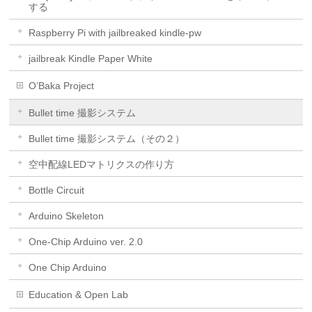
する
Raspberry Pi with jailbreaked kindle-pw
jailbreak Kindle Paper White
O’Baka Project
Bullet time 撮影システム
Bullet time 撮影システム（その２）
空中配線LEDマトリクスの作り方
Bottle Circuit
Arduino Skeleton
One-Chip Arduino ver. 2.0
One Chip Arduino
Education & Open Lab