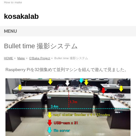
How to make
kosakalab
MENU
Bullet time 撮影システム
HOME
»
Make
»
O’Baka Project
»
Bullet time 撮影システム
Raspberry Piを32個集めて並列マシンを組んで遊んで見ました。