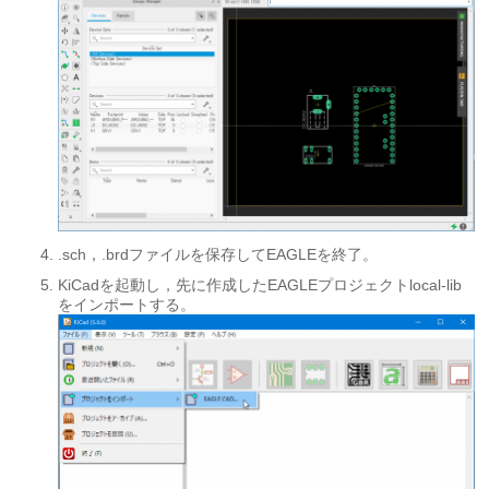
.sch，.brdファイルを保存してEAGLEを終了。
KiCadを起動し，先に作成したEAGLEプロジェクトlocal-lib
をインポートする。