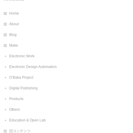
Home
About
Blog
Make
Electronic Work
Electronic Design Automation
O’Baka Project
Digital Publishing
Products
Others
Education & Open Lab
旧コンテンツ