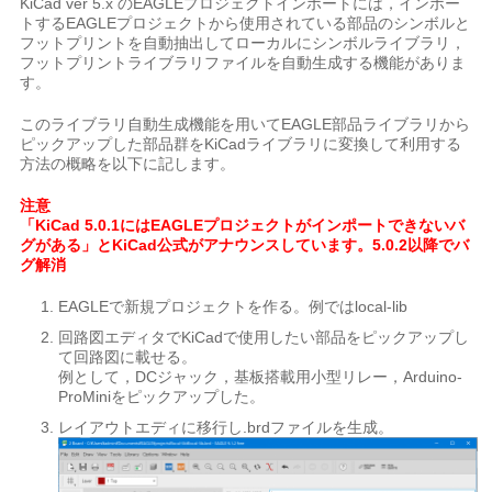
KiCad ver 5.x のEAGLEプロジェクトインポートには，インポー
トするEAGLEプロジェクトから使用されている部品のシンボルと
フットプリントを自動抽出してローカルにシンボルライブラリ，
フットプリントライブラリファイルを自動生成する機能がありま
す。
このライブラリ自動生成機能を用いてEAGLE部品ライブラリから
ピックアップした部品群をKiCadライブラリに変換して利用する
方法の概略を以下に記します。
注意
「KiCad 5.0.1にはEAGLEプロジェクトがインポートできないバ
グがある」とKiCad公式がアナウンスしています。5.0.2以降でバ
グ解消
EAGLEで新規プロジェクトを作る。例ではlocal-lib
回路図エディタでKiCadで使用したい部品をピックアップし
て回路図に載せる。
例として，DCジャック，基板搭載用小型リレー，Arduino-
ProMiniをピックアップした。
レイアウトエディに移行し.brdファイルを生成。